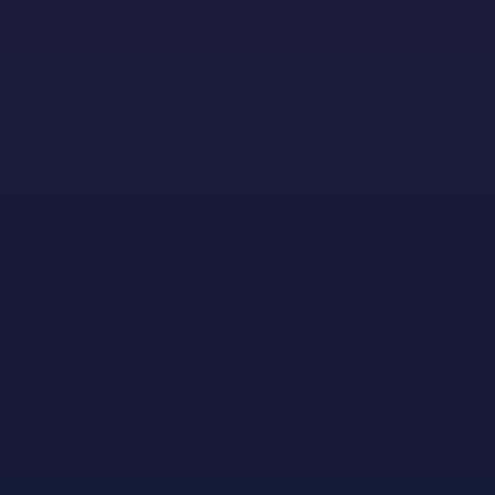
网络，当您在浏览页面、运用功
询页面，经验丰富的客服团队已