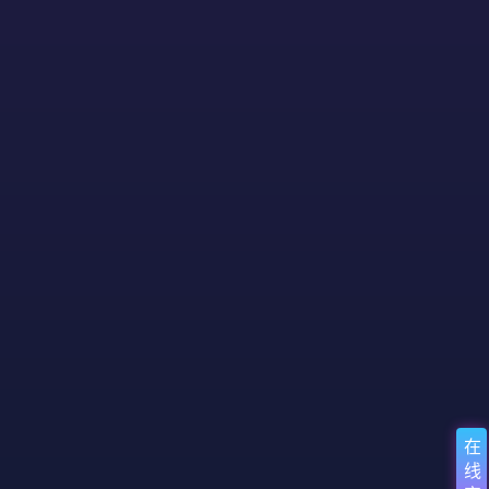
能时产生任何疑问，别迟疑，即
准备就绪，马上为您答疑解惑。