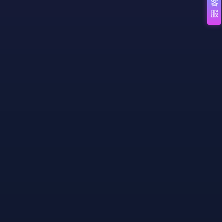
金融工具。完成宝博开户后，用户可以参与股票、基金、外汇等
助用户实现资产增值。